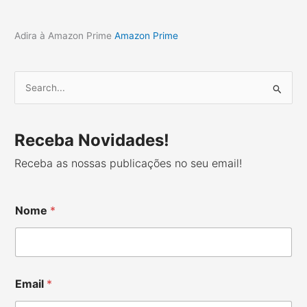
Adira à Amazon Prime
Amazon Prime
S
e
a
r
Receba Novidades!
c
Receba as nossas publicações no seu email!
h
f
o
Nome
*
r
:
Email
*