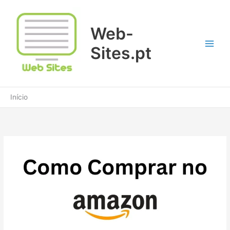
Ir
para
Web-
o
conteúdo
Sites.pt
Início