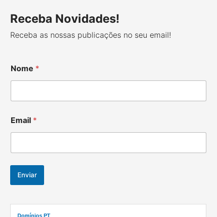
a
r
Receba Novidades!
c
Receba as nossas publicações no seu email!
h
f
o
Nome
*
r
:
Email
*
Enviar
Domínios PT