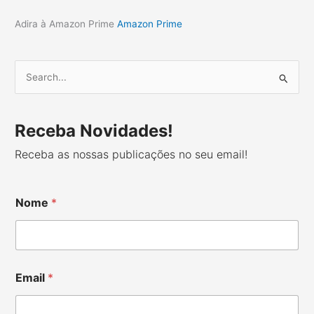
Adira à Amazon Prime
Amazon Prime
S
e
a
r
Receba Novidades!
c
Receba as nossas publicações no seu email!
h
f
o
Nome
*
r
:
Email
*