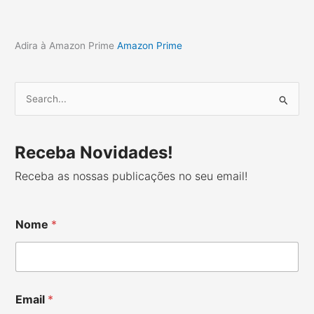
Adira à Amazon Prime
Amazon Prime
S
e
a
r
Receba Novidades!
c
Receba as nossas publicações no seu email!
h
f
o
Nome
*
r
:
Email
*